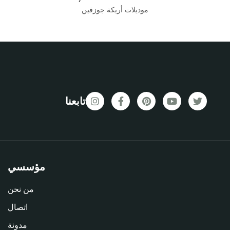
موديلات أريكة جوزفين
تابعنا
مؤسسي
من نحن
اتصال
مدونة